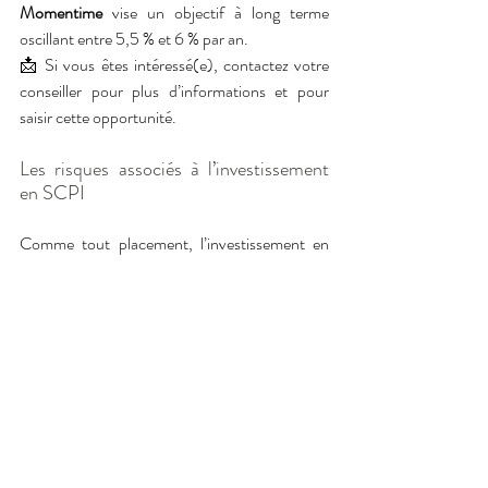
Momentime
 vise un objectif à long terme 
oscillant entre 5,5 % et 6 % par an.
📩 Si vous êtes intéressé(e), contactez votre 
conseiller pour plus d’informations et pour 
saisir cette opportunité.
Les risques associés à l’investissement 
en SCPI
Comme tout placement, l’investissement en 
SCPI présente des risques qu’il est essentiel de 
prendre en compte :
Risque de perte en capital
 : La valeur des 
parts peut évoluer à la hausse comme à la 
baisse en fonction du marché immobilier.
Revenus non garantis :
 Les loyers 
distribués sont soumis aux performances 
des actifs et peuvent fluctuer.