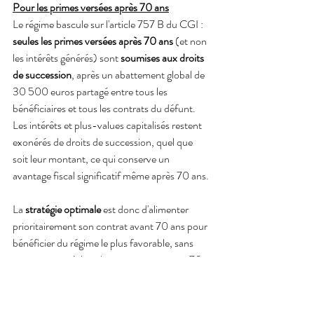
Pour les primes versées après 70 ans
Le régime bascule sur l'article 757 B du CGI : 
seules les primes versées après 70 ans
 (et non 
les intérêts générés) sont 
soumises aux droits 
de succession
, après un abattement global de 
30 500 euros partagé entre tous les 
bénéficiaires et tous les contrats du défunt. 
Les intérêts et plus-values capitalisés restent 
exonérés de droits de succession, quel que 
soit leur montant, ce qui conserve un 
avantage fiscal significatif même après 70 ans.
La 
stratégie optimale
 est donc d'alimenter 
prioritairement son contrat avant 70 ans pour 
bénéficier du régime le plus favorable, sans 
pour autant négliger les versements post-70 
ans dont les gains demeurent exonérés.
B) La déclaration partielle de 