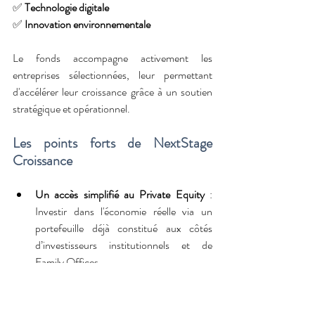
✅ 
Technologie digitale
✅ 
Innovation environnementale
Le fonds accompagne activement les 
entreprises sélectionnées, leur permettant 
d'accélérer leur croissance grâce à un soutien 
stratégique et opérationnel.
Les points forts de NextStage 
Croissance 
Un accès simplifié au Private Equity
 : 
Investir dans l'économie réelle via un 
portefeuille déjà constitué aux côtés 
d’investisseurs institutionnels et de 
Family Offices.
Un mécanisme de liquidité
 : Bien que 
l’investissement dans le non-coté soit par 
nature peu liquide, NextStage 