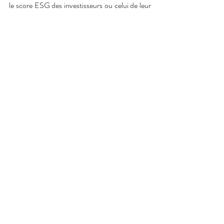
le score ESG des investisseurs ou celui de leur 
portefeuille de placements.
L’investissement vert a un objectif commun 
qui est de permettre une création de valeur 
pour l’ensemble des acteurs tout en 
participant à l’effort collectif du « 
développement de marchés durables 
contribuant à un monde meilleur pour tout le 
monde ».
isr
Posts récents
Voir tout